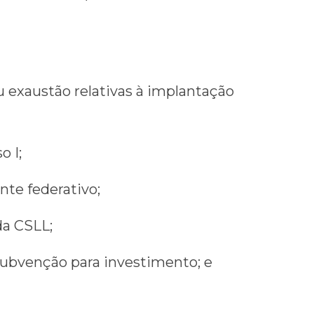
u exaustão relativas à implantação
o I;
nte federativo;
da CSLL;
 subvenção para investimento; e