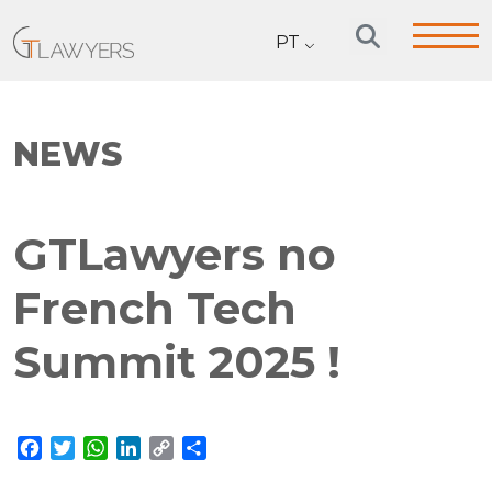
PT
NEWS
GTLawyers no
French Tech
Summit 2025 !
Facebook
Twitter
WhatsApp
LinkedIn
Copy
Share
Link