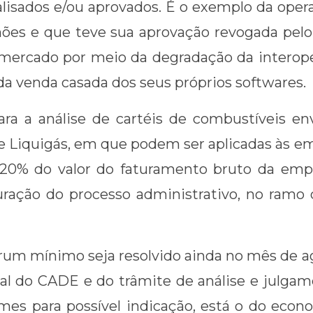
lisados e/ou aprovados. É o exemplo da ope
hões e que teve sua aprovação revogada pel
o mercado por meio da degradação da interop
da venda casada dos seus próprios softwares.
ra a análise de cartéis de combustíveis en
 e Liquigás, em que podem ser aplicadas às em
a 20% do valor do faturamento bruto da em
auração do processo administrativo, no ram
um mínimo seja resolvido ainda no mês de ago
al do CADE e do trâmite de análise e julgam
omes para possível indicação, está o do eco