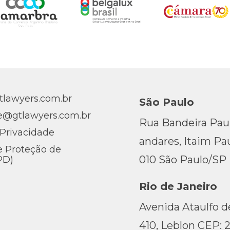
lawyers.com.br
São Paulo
e@gtlawyers.com.br
Rua Bandeira Pauli
 Privacidade
andares, Itaim Pau
de Proteção de
010 São Paulo/SP
PD)
Rio de Janeiro
Avenida Ataulfo de
410, Leblon CEP: 