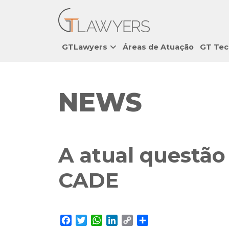
GTLawyers
Áreas de Atuação
GT Tec
NEWS
A atual questão
CADE
Facebook
Twitter
WhatsApp
LinkedIn
Copy
Share